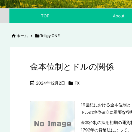
TOP
About

ホーム
>

Triligy ONE
金本位制とドルの関係

2024年12月2日

FX
19世紀における金本位制
ドルの地位確立に重要な役
金本位制の採用初期の通貨
1792年の貨幣法によって、ア