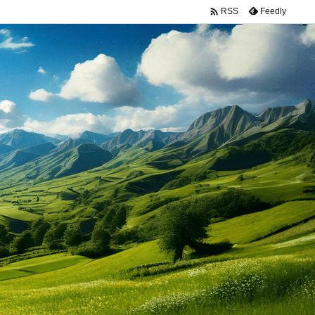

Feedly
RSS