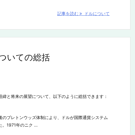
記事を読む
ドルについて
ついての総括
経緯と将来の展望について、以下のように総括できます：
後のブレトンウッズ体制により、ドルが国際通貨システム
971年のニク ...