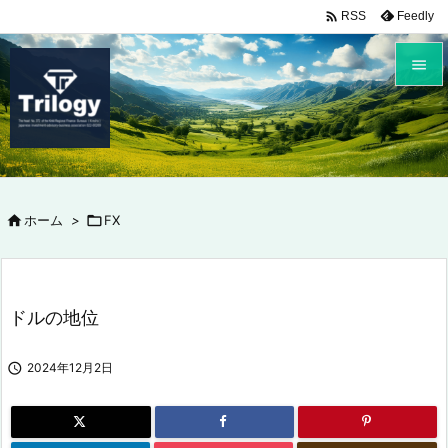

Feedly
RSS


メニュ

サイド


ホーム
>

FX
前へ

次へ

ドルの地位
検索

2024年12月2日