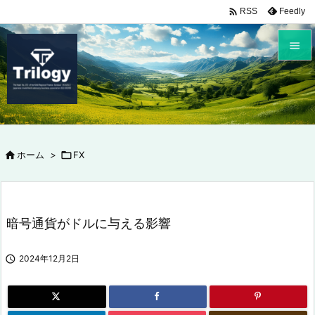

Feedly
RSS


メニュ

サイド


ホーム
>

FX
前へ

次へ

暗号通貨がドルに与える影響
検索

2024年12月2日