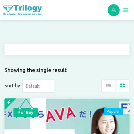
Skip
to
content
Showing the single result
Sort by:
Popular
For Buy