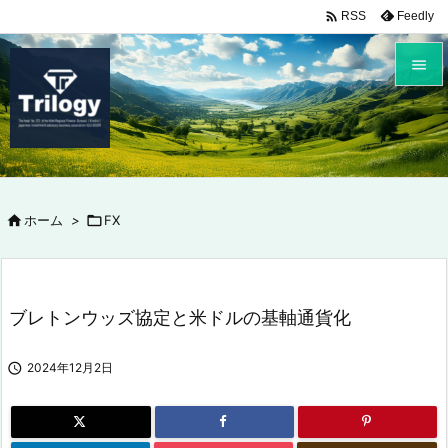

Feedly
RSS


メニュ

サイド


ホーム
>

FX
前へ

次へ

ブレトンウッズ協定と米ドルの基軸通貨化
検索

2024年12月2日