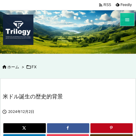

Feedly
RSS


メニュ

サイド


ホーム
>

FX
前へ

次へ

米ドル誕生の歴史的背景
検索

2024年12月2日