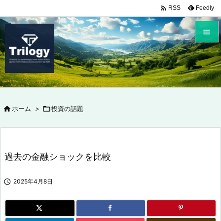

Feedly
RSS


メニュ

サイド


ホーム
>

投資の話題
前へ

次へ

過去の金融ショックを比較
検索

2025年4月8日