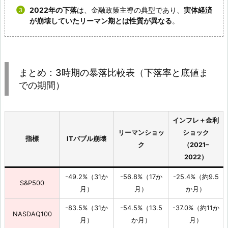
2022年の下落
は、金融政策主導の典型であり、
実体経済
が崩壊していたリーマン期とは性質が異なる
。
まとめ：3時期の暴落比較表（下落率と底値ま
での期間）
インフレ＋金利
リーマンショッ
ショック
指標
ITバブル崩壊
ク
（2021–
2022）
-49.2%（31か
-56.8%（17か
-25.4%（約9.5
S&P500
月）
月）
か月）
-83.5%（31か
-54.5%（13.5
-37.0%（約11か
NASDAQ100
月）
か月）
月）