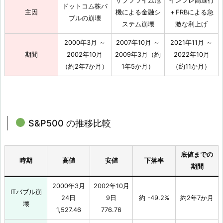
サブプライム危
インフレ高進行
ドットコム株バ
主因
機による金融シ
＋FRBによる急
ブルの崩壊
ステム崩壊
激な利上げ
2000年3月 ～
2007年10月 ～
2021年11月 ～
期間
2002年10月
2009年3月（約
2022年10月
（約2年7か月）
1年5か月）
（約11か月）
S&P500 の推移比較
底値までの
時期
高値
安値
下落率
期間
2000年3月
2002年10月
ITバブル崩
24日
9日
約 -49.2%
約2年7か月
壊
1,527.46
776.76