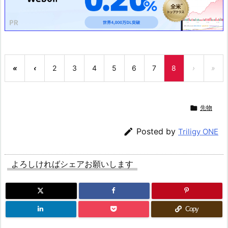
«
‹
2
3
4
5
6
7
8
›
»

先物

Posted by
Triligy ONE
よろしければシェアお願いします
Copy