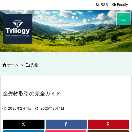

Feedly
RSS


メニュ

サイド


ホーム
>

先物
前へ

次へ

金先物取引の完全ガイド
検索

2025年2月4日

2025年3月4日