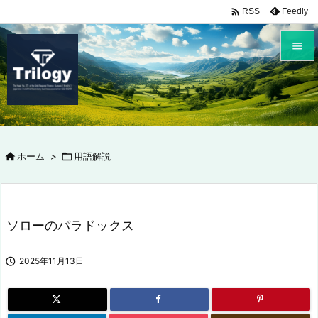

Feedly
RSS


メニュ

サイド


ホーム
>

用語解説
前へ

次へ

ソローのパラドックス
検索

2025年11月13日