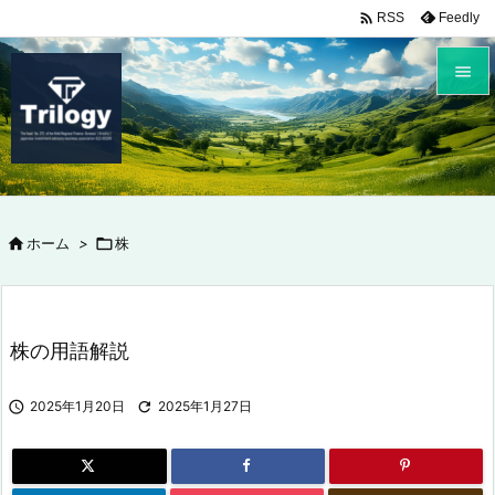

Feedly
RSS


メニュ

サイド


ホーム
>

株
前へ

次へ

株の用語解説
検索

2025年1月20日

2025年1月27日