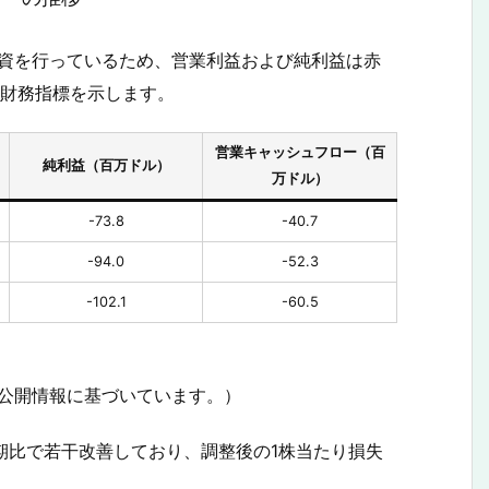
な投資を行っているため、営業利益および純利益は赤
な財務指標を示します。
営業キャッシュフロー（百
純利益（百万ドル）
万ドル）
-73.8
-40.7
-94.0
-52.3
-102.1
-60.5
び公開情報に基づいています。）
同期比で若干改善しており、調整後の1株当たり損失