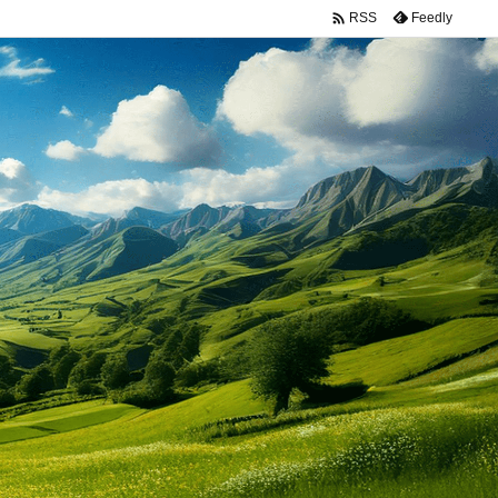

Feedly
RSS