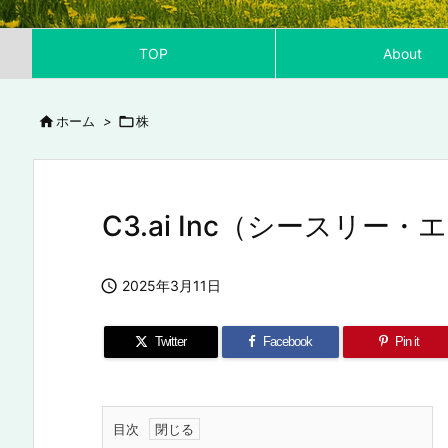
TOP
About

ホーム
>

株
C3.ai Inc（シースリー

2025年3月11日
Twitter
Facebook
Pin it
目次