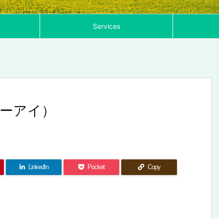
Services
・エーアイ）
LinkedIn
Pocket
Copy